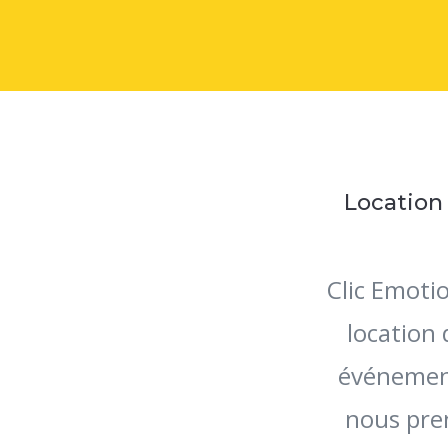
Location
Clic Emotio
location
événements
nous pren