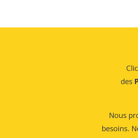
Cli
des
Nous pro
besoins. N