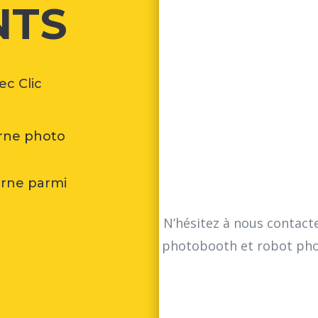
NTS
c Clic
rne photo
orne parmi
N’hésitez à nous contact
photobooth et robot photo