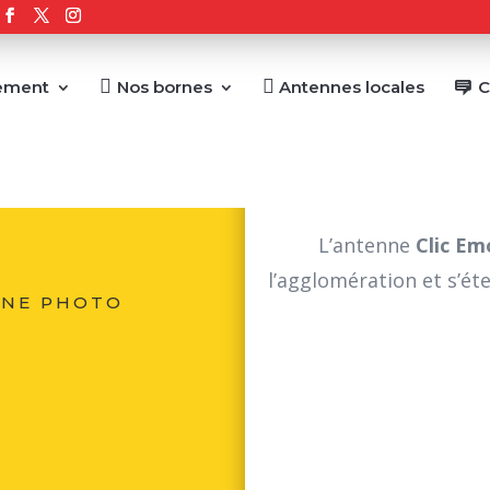
ement
Nos bornes
Antennes locales
C
L’antenne
Clic Em
l’agglomération et s’ét
RNE PHOTO