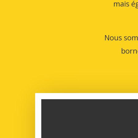
mais ég
Nous somm
born