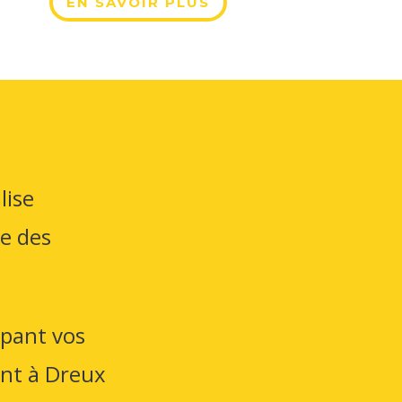
EN SAVOIR PLUS
lise
ue des
ipant vos
ent à Dreux