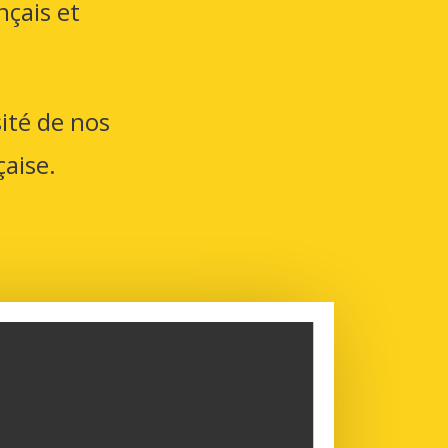
nçais et
ité de nos
aise.