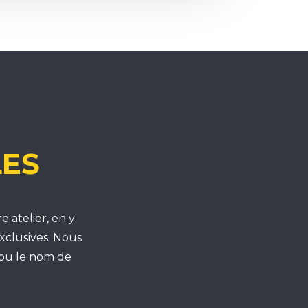
LES
 atelier, en y
exclusives. Nous
 ou le nom de