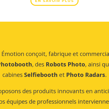
EN SAVOIR PLUS
c Émotion conçoit, fabrique et commercia
Photobooth
, des
Robots Photo
, ainsi q
cabines
Selfiebooth
et
Photo Radars
.
posons des produits innovants en antic
os équipes de professionnels intervienn